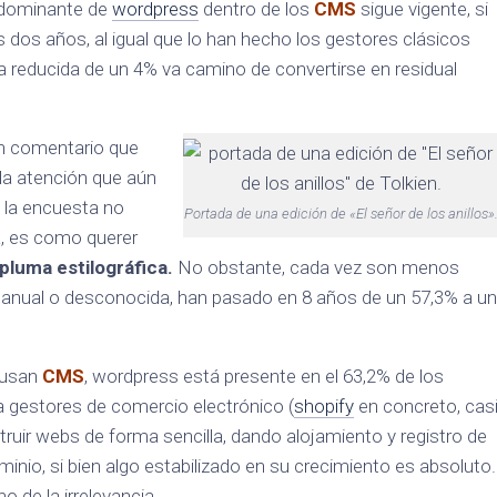
redominante de
wordpress
dentro de los
CMS
sigue vigente, si
 dos años, al igual que lo han hecho los gestores clásicos
 reducida de un 4% va camino de convertirse en residual
n comentario que
la atención que aún
n la encuesta no
Portada de una edición de «El señor de los anillos»
ía, es como querer
pluma estilográfica.
No obstante, cada vez son menos
anual o desconocida, han pasado en 8 años de un 57,3% a un
e usan
CMS
, wordpress está presente en el 63,2% de los
 gestores de comercio electrónico (
shopify
en concreto, cas
ruir webs de forma sencilla, dando alojamiento y registro de
minio, si bien algo estabilizado en su crecimiento es absoluto.
 de la irrelevancia