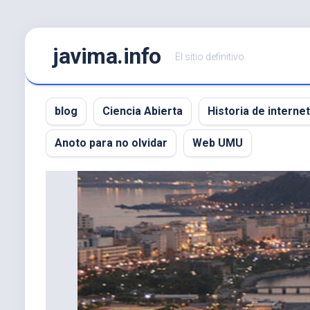
Saltar
javima.info
al
El sitio definitivo.
contenido
blog
Ciencia Abierta
Historia de internet
Anoto para no olvidar
Web UMU