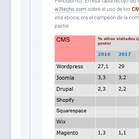
Periodismo). En esa tabla recojo las 
w3techs.com
sobre el uso de los
C
esa época, era el campeón de la com
pastel.