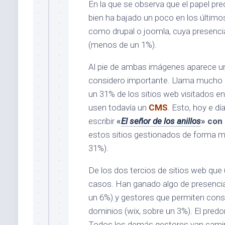
En la que se observa que el papel p
bien ha bajado un poco en los últimos
como drupal o joomla, cuya presencia
(menos de un 1%).
Al pie de ambas imágenes aparece u
considero importante. Llama mucho 
un 31% de los sitios web visitados e
usen todavía un
CMS
. Esto, hoy e d
escribir
«
El señor de los anillos
» con 
estos sitios gestionados de forma m
31%).
De los dos tercios de sitios web qu
casos. Han ganado algo de presencia
un 6%) y gestores que permiten const
dominios (wix, sobre un 3%). El predo
Todos los demás gestores van camino