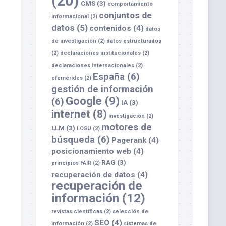
(20)
CMS
(3)
comportamiento
conjuntos de
informacional
(2)
datos
(5)
contenidos
(4)
datos
de investigación
(2)
datos estructurados
(2)
declaraciones institucionales
(2)
declaraciones internacionales
(2)
España
(6)
efemérides
(2)
gestión de información
Google
(9)
(6)
IA
(3)
internet
(8)
investigación
(2)
motores de
LLM
(3)
LOSU
(2)
búsqueda
(6)
Pagerank
(4)
posicionamiento web
(4)
RAG
(3)
principios FAIR
(2)
recuperación de datos
(4)
recuperación de
información
(12)
revistas científicas
(2)
selección de
SEO
(4)
información
(2)
sistemas de