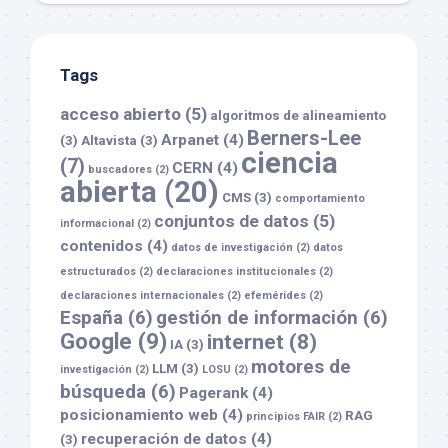
Tags
acceso abierto
(5)
algoritmos de alineamiento
Berners-Lee
Arpanet
(4)
(3)
Altavista
(3)
ciencia
(7)
CERN
(4)
buscadores
(2)
abierta
(20)
CMS
(3)
comportamiento
conjuntos de datos
(5)
informacional
(2)
contenidos
(4)
datos de investigación
(2)
datos
estructurados
(2)
declaraciones institucionales
(2)
declaraciones internacionales
(2)
efemérides
(2)
España
(6)
gestión de información
(6)
Google
(9)
internet
(8)
IA
(3)
motores de
LLM
(3)
investigación
(2)
LOSU
(2)
búsqueda
(6)
Pagerank
(4)
posicionamiento web
(4)
RAG
principios FAIR
(2)
recuperación de datos
(4)
(3)