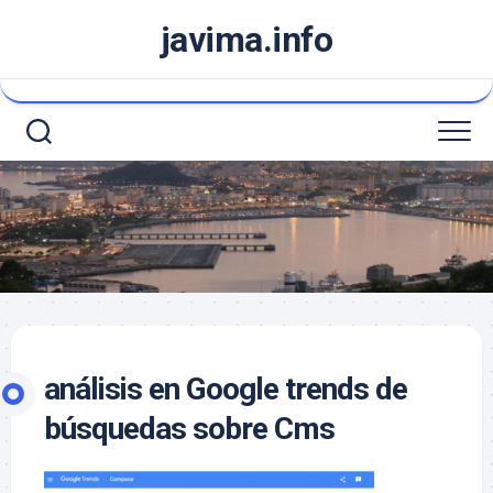
Saltar
javima.info
al
contenido
análisis en Google trends de
búsquedas sobre Cms