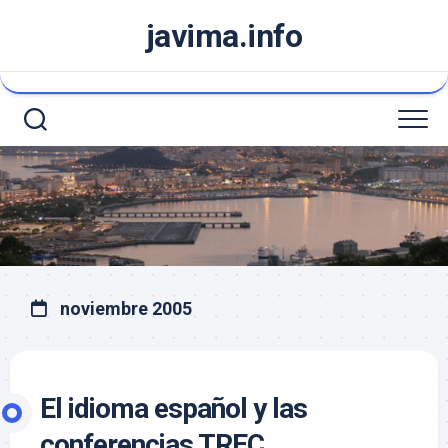
Saltar
javima.info
al
contenido
noviembre 2005
El idioma español y las
conferencias TREC