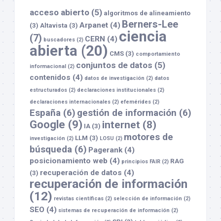
acceso abierto
(5)
algoritmos de alineamiento
Berners-Lee
Arpanet
(4)
(3)
Altavista
(3)
ciencia
(7)
CERN
(4)
buscadores
(2)
abierta
(20)
CMS
(3)
comportamiento
conjuntos de datos
(5)
informacional
(2)
contenidos
(4)
datos de investigación
(2)
datos
estructurados
(2)
declaraciones institucionales
(2)
declaraciones internacionales
(2)
efemérides
(2)
España
(6)
gestión de información
(6)
Google
(9)
internet
(8)
IA
(3)
motores de
LLM
(3)
investigación
(2)
LOSU
(2)
búsqueda
(6)
Pagerank
(4)
posicionamiento web
(4)
RAG
principios FAIR
(2)
recuperación de datos
(4)
(3)
recuperación de información
(12)
revistas científicas
(2)
selección de información
(2)
SEO
(4)
sistemas de recuperación de información
(2)