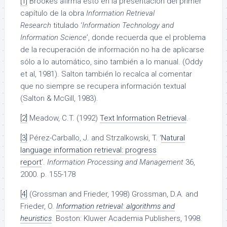
[1]
Brookes afirma esto en la presentación del primer
capítulo de la obra
Information Retrieval
Research
titulado ‘
Information Technology and
Information Science
’, donde recuerda que el problema
de la recuperación de información no ha de aplicarse
sólo a lo automático, sino también a lo manual. (Oddy
et al, 1981). Salton también lo recalca al comentar
que no siempre se recupera información textual
(Salton & McGill, 1983).
[2]
M
eadow, C.T. (1992)
Text Information Retrieval
.
[3]
Pérez-Carballo, J. and Strzalkowski, T. ‘
Natural
language information retrieval: progress
report
’.
Information Processing and Management
36,
2000. p. 155-178
[4]
(Grossman and Frieder, 1998) Grossman, D.A. and
Frieder, O.
Information retrieval: algorithms and
heuristics
. Boston: Kluwer Academia Publishers, 1998.