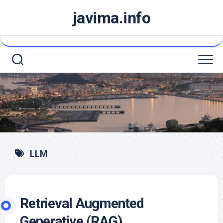
Saltar
javima.info
al
contenido
LLM
Retrieval Augmented
Generative (RAG)