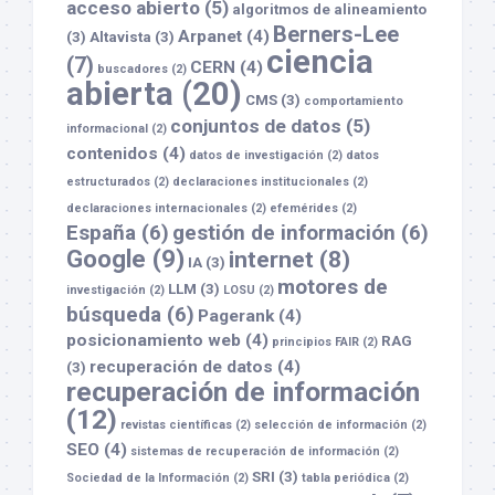
acceso abierto
(5)
algoritmos de alineamiento
Berners-Lee
Arpanet
(4)
(3)
Altavista
(3)
ciencia
(7)
CERN
(4)
buscadores
(2)
abierta
(20)
CMS
(3)
comportamiento
conjuntos de datos
(5)
informacional
(2)
contenidos
(4)
datos de investigación
(2)
datos
estructurados
(2)
declaraciones institucionales
(2)
declaraciones internacionales
(2)
efemérides
(2)
España
(6)
gestión de información
(6)
Google
(9)
internet
(8)
IA
(3)
motores de
LLM
(3)
investigación
(2)
LOSU
(2)
búsqueda
(6)
Pagerank
(4)
posicionamiento web
(4)
RAG
principios FAIR
(2)
recuperación de datos
(4)
(3)
recuperación de información
(12)
revistas científicas
(2)
selección de información
(2)
SEO
(4)
sistemas de recuperación de información
(2)
SRI
(3)
Sociedad de la Información
(2)
tabla periódica
(2)