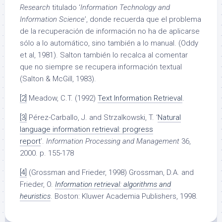
Research
titulado ‘
Information Technology and
Information Science
’, donde recuerda que el problema
de la recuperación de información no ha de aplicarse
sólo a lo automático, sino también a lo manual. (Oddy
et al, 1981). Salton también lo recalca al comentar
que no siempre se recupera información textual
(Salton & McGill, 1983).
[2]
M
eadow, C.T. (1992)
Text Information Retrieval
.
[3]
Pérez-Carballo, J. and Strzalkowski, T. ‘
Natural
language information retrieval: progress
report
’.
Information Processing and Management
36,
2000. p. 155-178
[4]
(Grossman and Frieder, 1998) Grossman, D.A. and
Frieder, O.
Information retrieval: algorithms and
heuristics
. Boston: Kluwer Academia Publishers, 1998.