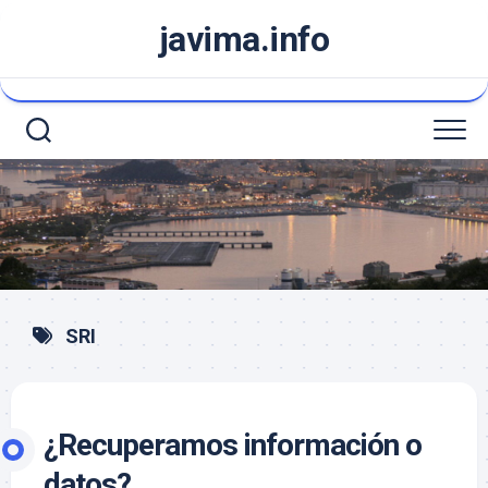
Saltar
javima.info
al
contenido
SRI
¿Recuperamos información o
datos?