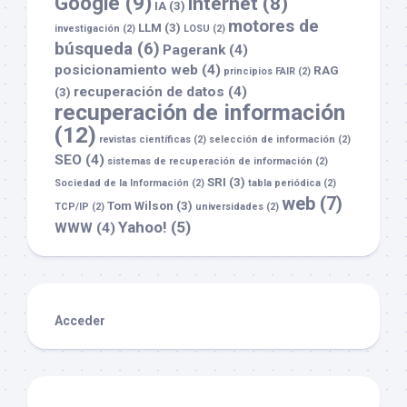
Google
(9)
internet
(8)
IA
(3)
motores de
LLM
(3)
investigación
(2)
LOSU
(2)
búsqueda
(6)
Pagerank
(4)
posicionamiento web
(4)
RAG
principios FAIR
(2)
recuperación de datos
(4)
(3)
recuperación de información
(12)
revistas científicas
(2)
selección de información
(2)
SEO
(4)
sistemas de recuperación de información
(2)
SRI
(3)
Sociedad de la Información
(2)
tabla periódica
(2)
web
(7)
Tom Wilson
(3)
TCP/IP
(2)
universidades
(2)
Yahoo!
(5)
WWW
(4)
Acceder