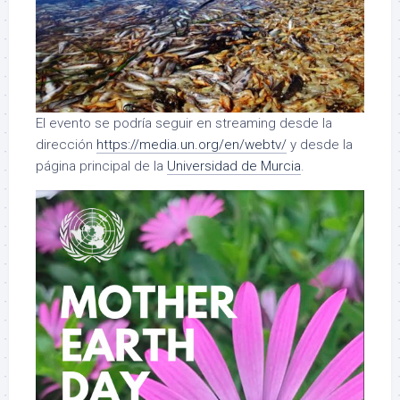
El evento se podría seguir en streaming desde la
dirección
https://media.un.org/en/webtv/
y desde la
página principal de la
Universidad de Murcia
.