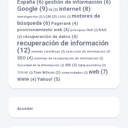
España
(6)
gestión de información
(6)
Google
(9)
internet
(8)
IA
(3)
motores de
LLM
(3)
investigación
(2)
LOSU
(2)
búsqueda
(6)
Pagerank
(4)
posicionamiento web
(4)
RAG
principios FAIR
(2)
recuperación de datos
(4)
(3)
recuperación de información
(12)
revistas científicas
(2)
selección de información
(2)
SEO
(4)
sistemas de recuperación de información
(2)
SRI
(3)
Sociedad de la Información
(2)
tabla periódica
(2)
web
(7)
Tom Wilson
(3)
TCP/IP
(2)
universidades
(2)
Yahoo!
(5)
WWW
(4)
Acceder