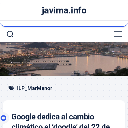
Saltar
javima.info
al
contenido
ILP_MarMenor
Google dedica al cambio
climático el ‘doodle’ del 22 de