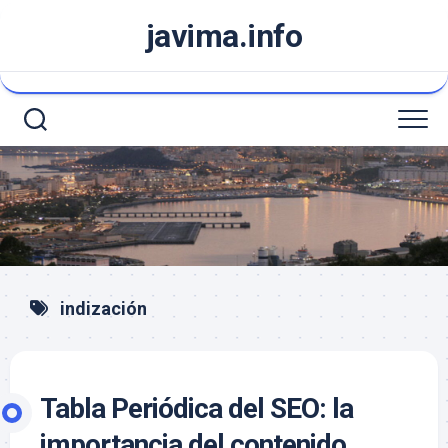
Saltar
javima.info
al
contenido
indización
Tabla Periódica del SEO: la
importancia del contenido