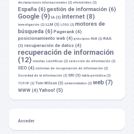
declaraciones internacionales
(2)
efemérides
(2)
España
(6)
gestión de información
(6)
Google
(9)
internet
(8)
IA
(3)
motores de
LLM
(3)
investigación
(2)
LOSU
(2)
búsqueda
(6)
Pagerank
(4)
posicionamiento web
(4)
RAG
principios FAIR
(2)
recuperación de datos
(4)
(3)
recuperación de información
(12)
revistas científicas
(2)
selección de información
(2)
SEO
(4)
sistemas de recuperación de información
(2)
SRI
(3)
Sociedad de la Información
(2)
tabla periódica
(2)
web
(7)
Tom Wilson
(3)
TCP/IP
(2)
universidades
(2)
Yahoo!
(5)
WWW
(4)
Acceder