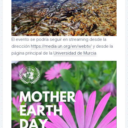
El evento se podría seguir en streaming desde la
dirección
https://media.un.org/en/webtv/
y desde la
página principal de la
Universidad de Murcia
.