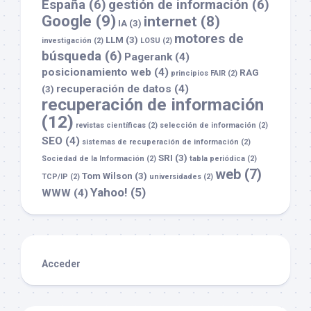
España
(6)
gestión de información
(6)
Google
(9)
internet
(8)
IA
(3)
motores de
LLM
(3)
investigación
(2)
LOSU
(2)
búsqueda
(6)
Pagerank
(4)
posicionamiento web
(4)
RAG
principios FAIR
(2)
recuperación de datos
(4)
(3)
recuperación de información
(12)
revistas científicas
(2)
selección de información
(2)
SEO
(4)
sistemas de recuperación de información
(2)
SRI
(3)
Sociedad de la Información
(2)
tabla periódica
(2)
web
(7)
Tom Wilson
(3)
TCP/IP
(2)
universidades
(2)
Yahoo!
(5)
WWW
(4)
Acceder