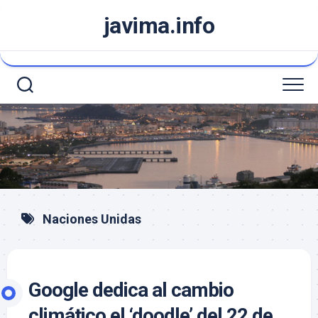
Saltar
javima.info
al
contenido
Naciones Unidas
Google dedica al cambio
climático el ‘doodle’ del 22 de