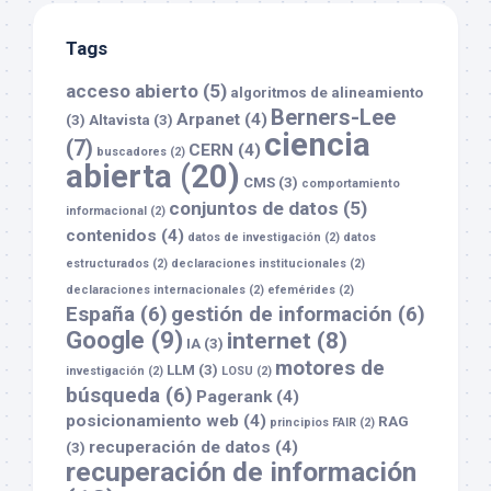
Tags
acceso abierto
(5)
algoritmos de alineamiento
Berners-Lee
Arpanet
(4)
(3)
Altavista
(3)
ciencia
(7)
CERN
(4)
buscadores
(2)
abierta
(20)
CMS
(3)
comportamiento
conjuntos de datos
(5)
informacional
(2)
contenidos
(4)
datos de investigación
(2)
datos
estructurados
(2)
declaraciones institucionales
(2)
declaraciones internacionales
(2)
efemérides
(2)
España
(6)
gestión de información
(6)
Google
(9)
internet
(8)
IA
(3)
motores de
LLM
(3)
investigación
(2)
LOSU
(2)
búsqueda
(6)
Pagerank
(4)
posicionamiento web
(4)
RAG
principios FAIR
(2)
recuperación de datos
(4)
(3)
recuperación de información