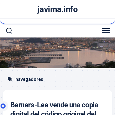
Saltar
javima.info
al
contenido
navegadores
Berners-Lee vende una copia
digital del código original del