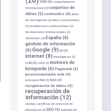
(20)
CMS
(3)
comportamiento
conjuntos de
informacional
(2)
datos
(5)
contenidos
(4)
datos
de investigación
(2)
datos estructurados
(2)
declaraciones institucionales
(2)
declaraciones internacionales
(2)
España
(6)
efemérides
(2)
gestión de información
Google
(9)
(6)
IA
(3)
internet
(8)
investigación
(2)
motores de
LLM
(3)
LOSU
(2)
búsqueda
(6)
Pagerank
(4)
posicionamiento web
(4)
RAG
(3)
principios FAIR
(2)
recuperación de datos
(4)
recuperación de
información
(12)
revistas científicas
(2)
selección de
SEO
(4)
información
(2)
sistemas de