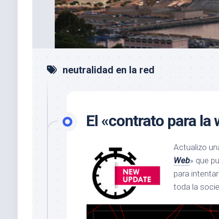
neutralidad en la red
El «contrato para l
Actualizo un
Web
» que p
para intenta
toda la soci