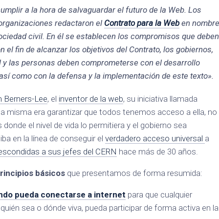
mplir a la hora de salvaguardar el futuro de la Web. Los
organizaciones redactaron el
Contrato para la Web
en nombr
ociedad civil. En él se establecen los compromisos que deben
on el fin de alcanzar los objetivos del Contrato, los gobiernos,
il y las personas deben comprometerse con el desarrollo
 así como con la defensa y la implementación de este texto».
m Berners-Lee
, el
inventor de la web
, su iniciativa llamada
e la misma era garantizar que todos tenemos acceso a ella, no
donde el nivel de vida lo permitiera y el gobierno sea
iba en la línea de conseguir el
verdadero acceso universal
a
escondidas a sus jefes del CERN
hace más de 30 años.
rincipios básicos
que presentamos de forma resumida:
ndo pueda conectarse a internet
para que cualquier
uién sea o dónde viva, pueda participar de forma activa en la