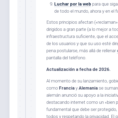
Luchar por la web
para que siga 
de todo el mundo, ahora y en el f
Estos principios afectan («reclaman
dirigidos a gran parte (a lo mejor a t
infraestructura suficiente, que el ac
de los usuarios y que su uso esté dir
pena postularse, más allá de rellenar
pantalla del teléfono.
Actualización a fecha de 2026.
Al momento de su lanzamiento, gobi
como
Francia
y
Alemania
se sumaron
alemán anunció su apoyo a la iniciat
destacando internet como un «bien p
fundamental que debe ser protegido,
todos y respetando la privacidad. El