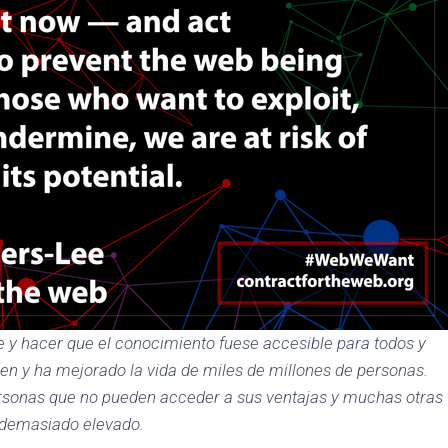
e y hacer que el conocimiento fuese accesible para todos y
n y ha mejorado la vida de miles de millones de personas.
rsonas que no pueden acceder a sus ventajas y muchas otras
 demasiado elevado.