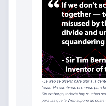
«La web se diseñó para unir a la gent
todas. Ha cambiado el mundo para bie
Sin embargo, todavía hay muchas pe
para las que la Web supone un coste