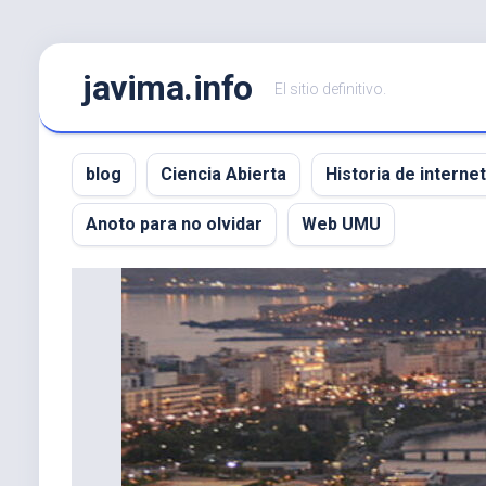
Saltar
javima.info
al
El sitio definitivo.
contenido
blog
Ciencia Abierta
Historia de internet
Anoto para no olvidar
Web UMU