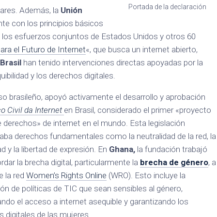
Portada de la declaración
ilares. Además, la
Unión
e con los principios básicos
que los esfuerzos conjuntos de Estados Unidos y otros 60
ara el Futuro de Internet
«, que busca un internet abierto,
Brasil
han tenido intervenciones directas apoyadas por la
ibilidad y los derechos digitales.
so brasileño,
apoyó activamente el desarrollo y aprobación
 Civil da Internet
en Brasil, considerado el primer «proyecto
e derechos» de internet en el mundo. Esta legislación
ba derechos fundamentales como la neutralidad de la red, la
ad y la libertad de expresión. En
Ghana,
la fundación trabajó
rdar la brecha digital, particularmente la
brecha de género
, a
e la red
Women’s Rights Online
(WRO). Esto incluye la
n de políticas de TIC que sean sensibles al género,
do el acceso a internet asequible y garantizando los
 digitales de las mujeres.