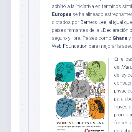
adhirió a la iniciativa en términos sim
Europea
se ha alineado estrechament
dictados por
Berners-Lee
, al igual 
países firmantes de la «
Declaración p
seguro y libre. Países como
Ghana
y
Web Foundation
para mejorar la asequ
En el ca
del
Marco
de ley d
consagra
privacid
para abo
través d
promoció
fomentan
derechos