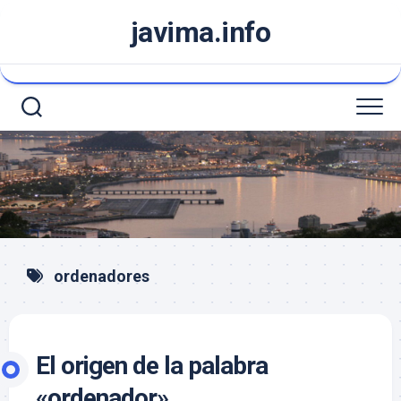
Saltar
javima.info
al
contenido
ordenadores
El origen de la palabra
«ordenador».