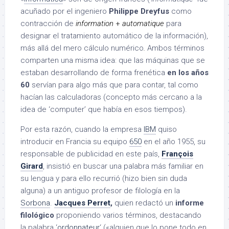
acuñado por el ingeniero
Philippe Dreyfus
como
contracción de
information
+
automatique
para
designar el tratamiento automático de la información),
más allá del mero cálculo numérico
.
Ambos términos
comparten una misma idea: que las máquinas que se
estaban desarrollando de forma frenética
en los años
60
servían para algo más que para contar, tal como
hacían las calculadoras (concepto más cercano a la
idea de ‘computer’ que había en esos tiempos).
Por esta razón, cuando la empresa
IBM
quiso
introducir en Francia su equipo
650
en el año 1955, su
responsable de publicidad en este país,
François
Girard
, insistió en buscar una palabra más familiar en
su lengua y para ello recurrió (hizo bien sin duda
alguna) a un antiguo profesor de filología en la
Sorbona
.
Jacques Perret
,
quien redactó un
informe
filológico
proponiendo varios términos, destacando
la palabra ‘
ordonnateur
‘ («alguien que lo pone todo en