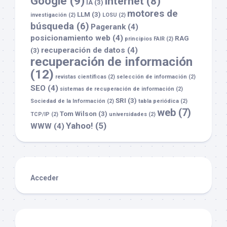
Google
(9)
internet
(8)
IA
(3)
motores de
LLM
(3)
investigación
(2)
LOSU
(2)
búsqueda
(6)
Pagerank
(4)
posicionamiento web
(4)
RAG
principios FAIR
(2)
recuperación de datos
(4)
(3)
recuperación de información
(12)
revistas científicas
(2)
selección de información
(2)
SEO
(4)
sistemas de recuperación de información
(2)
SRI
(3)
Sociedad de la Información
(2)
tabla periódica
(2)
web
(7)
Tom Wilson
(3)
TCP/IP
(2)
universidades
(2)
Yahoo!
(5)
WWW
(4)
Acceder