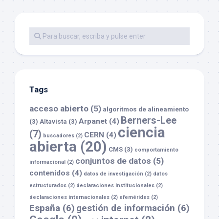
Tags
acceso abierto
(5)
algoritmos de alineamiento
Berners-Lee
Arpanet
(4)
(3)
Altavista
(3)
ciencia
(7)
CERN
(4)
buscadores
(2)
abierta
(20)
CMS
(3)
comportamiento
conjuntos de datos
(5)
informacional
(2)
contenidos
(4)
datos de investigación
(2)
datos
estructurados
(2)
declaraciones institucionales
(2)
declaraciones internacionales
(2)
efemérides
(2)
España
(6)
gestión de información
(6)