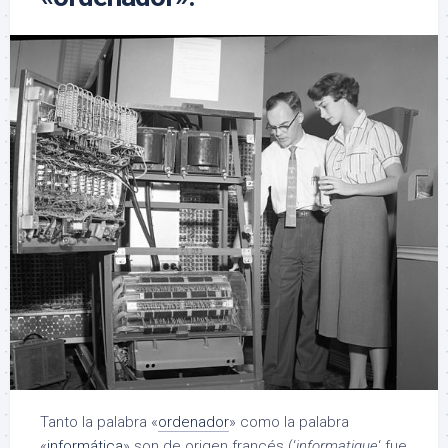
Tanto la palabra «
ordenador
» como la palabra
«
informática
» son de origen francés (‘
informatique
‘ fue