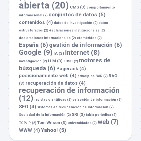
abierta
(20)
CMS
(3)
comportamiento
conjuntos de datos
(5)
informacional
(2)
contenidos
(4)
datos de investigación
(2)
datos
estructurados
(2)
declaraciones institucionales
(2)
declaraciones internacionales
(2)
efemérides
(2)
España
(6)
gestión de información
(6)
Google
(9)
internet
(8)
IA
(3)
motores de
LLM
(3)
investigación
(2)
LOSU
(2)
búsqueda
(6)
Pagerank
(4)
posicionamiento web
(4)
RAG
principios FAIR
(2)
recuperación de datos
(4)
(3)
recuperación de información
(12)
revistas científicas
(2)
selección de información
(2)
SEO
(4)
sistemas de recuperación de información
(2)
SRI
(3)
Sociedad de la Información
(2)
tabla periódica
(2)
web
(7)
Tom Wilson
(3)
TCP/IP
(2)
universidades
(2)
Yahoo!
(5)
WWW
(4)