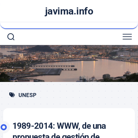
Saltar
javima.info
al
contenido
UNESP
1989-2014: WWW, de una
propuesta de gestión de