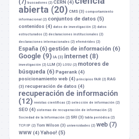
ciencia
(7)
CERN
(4)
buscadores
(2)
abierta
(20)
CMS
(3)
comportamiento
conjuntos de datos
(5)
informacional
(2)
contenidos
(4)
datos de investigación
(2)
datos
estructurados
(2)
declaraciones institucionales
(2)
declaraciones internacionales
(2)
efemérides
(2)
España
(6)
gestión de información
(6)
Google
(9)
internet
(8)
IA
(3)
motores de
LLM
(3)
investigación
(2)
LOSU
(2)
búsqueda
(6)
Pagerank
(4)
posicionamiento web
(4)
RAG
principios FAIR
(2)
recuperación de datos
(4)
(3)
recuperación de información
(12)
revistas científicas
(2)
selección de información
(2)
SEO
(4)
sistemas de recuperación de información
(2)
SRI
(3)
Sociedad de la Información
(2)
tabla periódica
(2)
web
(7)
Tom Wilson
(3)
TCP/IP
(2)
universidades
(2)
Yahoo!
(5)
WWW
(4)