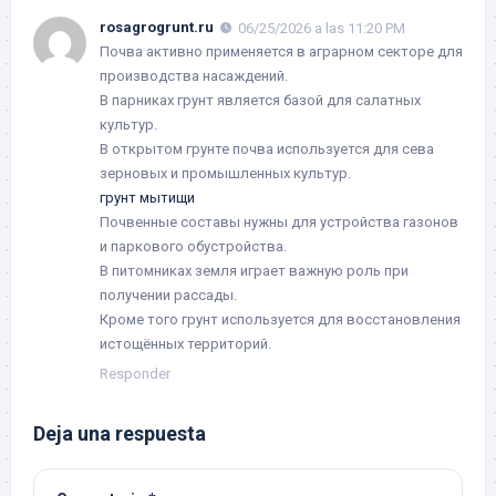
rosagrogrunt.ru
06/25/2026 a las 11:20 PM
Почва активно применяется в аграрном секторе для
производства насаждений.
В парниках грунт является базой для салатных
культур.
В открытом грунте почва используется для сева
зерновых и промышленных культур.
грунт мытищи
Почвенные составы нужны для устройства газонов
и паркового обустройства.
В питомниках земля играет важную роль при
получении рассады.
Кроме того грунт используется для восстановления
истощённых территорий.
Responder
Deja una respuesta