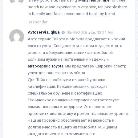
Is very good site, I am using
9winz real or fake
for three
month now and experience is very nice, teh people there
is friendly and fast, I reccommend to all my freind
Responder
Avtoservis_qkEa
06/06/2026 a las 12:21 AM
Автосервис Тойота в Москве предлагает широкий
спектр услуг. Специалисты готовы осуществлять
ремонт и обслуживание ваших автомобилей.
Если вам нужен качественный и надежный
автосервис Toyota
, мы предлагаем широкий спектр
услуг для вашего автомобиля.
Для Тойота необходим высокий уровень
квалификации. Каждый механик проходит
специальное обучение и сертификацию.
Техническое оснащение сервиса соответствует
самым высоким стандартам. Это позволяет
проводить диагностику и ремонт на высшем уровне.
Наш автосервис обеспечивает надежность и
долговечность вашего автомобиля. Мы ценим
каждого клиента и стремимся к его