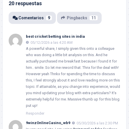
20 respuestas
Comentarios
9
Pingbacks
11
best cricket betting sites in india
05/12/2026 a las 4:20 AM
A powerful share, I simply given this onto a colleague
who was doing a little bit analysis on this. And he
actually purchased me breakfast because I found it for
him.. smile. So let me reword that: Thnx for the deal with!
However yeah Thnkx for spending the time to discuss
this, I feel strongly about it and love reading more on this
topic. If attainable, as you change into experience, would
you mind updating your blog with extra particulars? It’s
extremely helpful for me. Massive thumb up for this blog
put up!
Responder
9winzOnlineCasino_wb9
05/30/2026 a las 2:30 PM