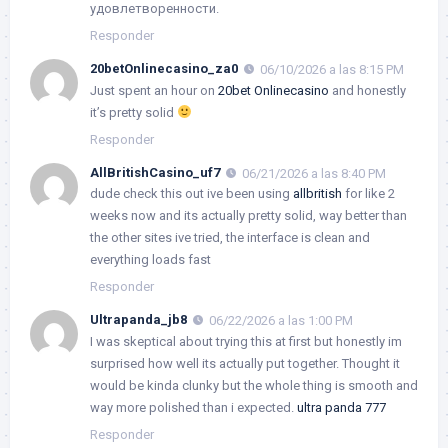
удовлетворенности.
Responder
20betOnlinecasino_za0
06/10/2026 a las 8:15 PM
Just spent an hour on
20bet Onlinecasino
and honestly
it’s pretty solid
Responder
AllBritishCasino_uf7
06/21/2026 a las 8:40 PM
dude check this out ive been using
allbritish
for like 2
weeks now and its actually pretty solid, way better than
the other sites ive tried, the interface is clean and
everything loads fast
Responder
Ultrapanda_jb8
06/22/2026 a las 1:00 PM
I was skeptical about trying this at first but honestly im
surprised how well its actually put together. Thought it
would be kinda clunky but the whole thing is smooth and
way more polished than i expected.
ultra panda 777
Responder