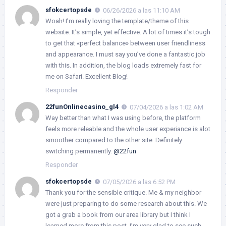
sfokcertopsde
06/26/2026 a las 11:10 AM
Woah! I’m really loving the template/theme of this
website. It’s simple, yet effective. A lot of times it’s tough
to get that «perfect balance» between user friendliness
and appearance. I must say you’ve done a fantastic job
with this. In addition, the blog loads extremely fast for
me on Safari. Excellent Blog!
Responder
22funOnlinecasino_gl4
07/04/2026 a las 1:02 AM
Way better than what I was using before, the platform
feels more releable and the whole user experiance is alot
smoother compared to the other site. Definitely
switching permanently.
@22fun
Responder
sfokcertopsde
07/05/2026 a las 6:52 PM
Thank you for the sensible critique. Me & my neighbor
were just preparing to do some research about this. We
got a grab a book from our area library but I think I
learned more from this post. I’m very glad to see such