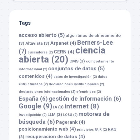
Tags
acceso abierto
(5)
algoritmos de alineamiento
Berners-Lee
Arpanet
(4)
(3)
Altavista
(3)
ciencia
(7)
CERN
(4)
buscadores
(2)
abierta
(20)
CMS
(3)
comportamiento
conjuntos de datos
(5)
informacional
(2)
contenidos
(4)
datos de investigación
(2)
datos
estructurados
(2)
declaraciones institucionales
(2)
declaraciones internacionales
(2)
efemérides
(2)
España
(6)
gestión de información
(6)
Google
(9)
internet
(8)
IA
(3)
motores de
LLM
(3)
investigación
(2)
LOSU
(2)
búsqueda
(6)
Pagerank
(4)
posicionamiento web
(4)
RAG
principios FAIR
(2)
recuperación de datos
(4)
(3)