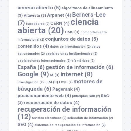
acceso abierto
(5)
algoritmos de alineamiento
Berners-Lee
Arpanet
(4)
(3)
Altavista
(3)
ciencia
(7)
CERN
(4)
buscadores
(2)
abierta
(20)
CMS
(3)
comportamiento
conjuntos de datos
(5)
informacional
(2)
contenidos
(4)
datos de investigación
(2)
datos
estructurados
(2)
declaraciones institucionales
(2)
declaraciones internacionales
(2)
efemérides
(2)
España
(6)
gestión de información
(6)
Google
(9)
internet
(8)
IA
(3)
motores de
LLM
(3)
investigación
(2)
LOSU
(2)
búsqueda
(6)
Pagerank
(4)
posicionamiento web
(4)
RAG
principios FAIR
(2)
recuperación de datos
(4)
(3)
recuperación de información
(12)
revistas científicas
(2)
selección de información
(2)
SEO
(4)
sistemas de recuperación de información
(2)