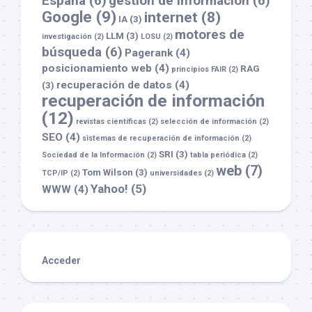
España
(6)
gestión de información
(6)
Google
(9)
internet
(8)
IA
(3)
motores de
LLM
(3)
investigación
(2)
LOSU
(2)
búsqueda
(6)
Pagerank
(4)
posicionamiento web
(4)
RAG
principios FAIR
(2)
recuperación de datos
(4)
(3)
recuperación de información
(12)
revistas científicas
(2)
selección de información
(2)
SEO
(4)
sistemas de recuperación de información
(2)
SRI
(3)
Sociedad de la Información
(2)
tabla periódica
(2)
web
(7)
Tom Wilson
(3)
TCP/IP
(2)
universidades
(2)
Yahoo!
(5)
WWW
(4)
Acceder