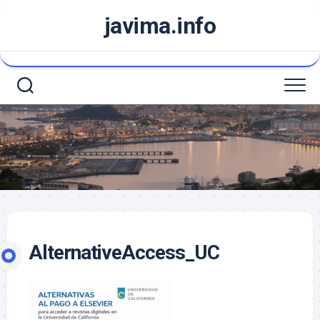
Saltar
javima.info
al
contenido
AlternativeAccess_UC