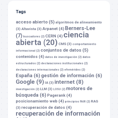
Tags
acceso abierto
(5)
algoritmos de alineamiento
Berners-Lee
Arpanet
(4)
(3)
Altavista
(3)
ciencia
(7)
CERN
(4)
buscadores
(2)
abierta
(20)
CMS
(3)
comportamiento
conjuntos de datos
(5)
informacional
(2)
contenidos
(4)
datos de investigación
(2)
datos
estructurados
(2)
declaraciones institucionales
(2)
declaraciones internacionales
(2)
efemérides
(2)
España
(6)
gestión de información
(6)
Google
(9)
internet
(8)
IA
(3)
motores de
LLM
(3)
investigación
(2)
LOSU
(2)
búsqueda
(6)
Pagerank
(4)
posicionamiento web
(4)
RAG
principios FAIR
(2)
recuperación de datos
(4)
(3)
recuperación de información