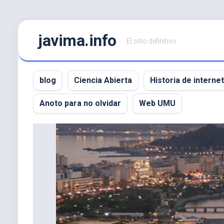
Saltar
javima.info
al
El sitio definitivo.
contenido
blog
Ciencia Abierta
Historia de internet
Anoto para no olvidar
Web UMU