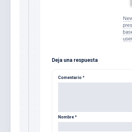
New 
pres
bas
user
Deja una respuesta
Comentario
*
Nombre
*