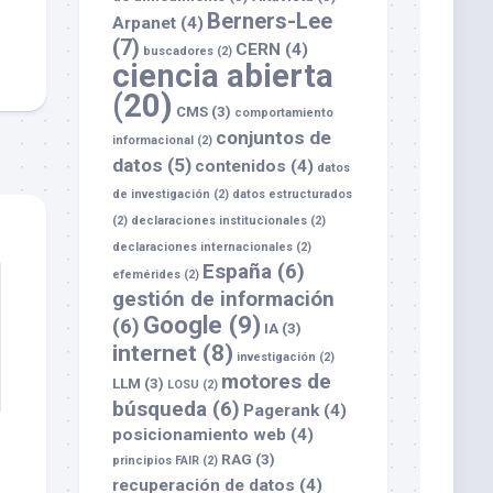
Berners-Lee
Arpanet
(4)
(7)
CERN
(4)
buscadores
(2)
ciencia abierta
(20)
CMS
(3)
comportamiento
conjuntos de
informacional
(2)
datos
(5)
contenidos
(4)
datos
de investigación
(2)
datos estructurados
(2)
declaraciones institucionales
(2)
declaraciones internacionales
(2)
España
(6)
efemérides
(2)
gestión de información
Google
(9)
(6)
IA
(3)
internet
(8)
investigación
(2)
motores de
LLM
(3)
LOSU
(2)
búsqueda
(6)
Pagerank
(4)
posicionamiento web
(4)
RAG
(3)
principios FAIR
(2)
recuperación de datos
(4)