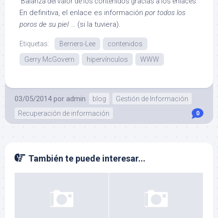
Balanza del valor de los contenidos gracias a los enlaces.
En definitiva, el enlace es información
por todos los
poros de su piel
… (si la tuviera).
Etiquetas:
Berners-Lee
contenidos
Gerry McGovern
hipervínculos
WWW
03/05/2014
por
admin
blog
Gestión de Información
Recuperación de información
0
También te puede interesar...