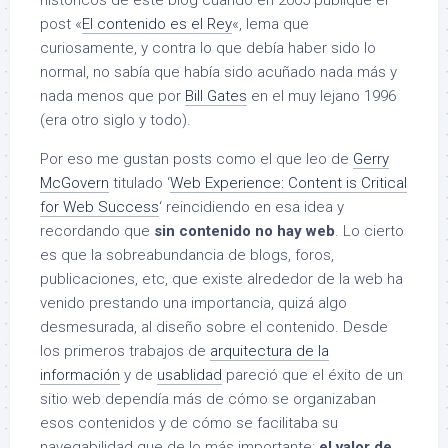
históricos de este blog cuando en 2005 publiqué el
post «
El contenido es el Rey
«, lema que
curiosamente, y contra lo que debía haber sido lo
normal, no sabía que había sido acuñado nada más y
nada menos que por
Bill Gates
en el muy lejano 1996
(era otro siglo y todo).
Por eso me gustan posts como el que leo de
Gerry
McGovern
titulado ‘
Web Experience: Content is Critical
for Web Success
‘ reincidiendo en esa idea y
recordando que
sin contenido no hay web
. Lo cierto
es que la sobreabundancia de blogs, foros,
publicaciones, etc, que existe alrededor de la web ha
venido prestando una importancia, quizá algo
desmesurada, al diseño sobre el contenido. Desde
los primeros trabajos de
arquitectura de la
información
y de
usablidad
pareció que el éxito de un
sitio web dependía más de cómo se organizaban
esos contenidos y de cómo se facilitaba su
navegabilidad que de lo más importante:
el valor de