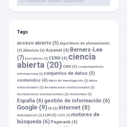
Tags
acceso abierto
(5)
algoritmos de alineamiento
Berners-Lee
Arpanet
(4)
(3)
Altavista
(3)
ciencia
(7)
CERN
(4)
buscadores
(2)
abierta
(20)
CMS
(3)
comportamiento
conjuntos de datos
(5)
informacional
(2)
contenidos
(4)
datos de investigación
(2)
datos
estructurados
(2)
declaraciones institucionales
(2)
declaraciones internacionales
(2)
efemérides
(2)
España
(6)
gestión de información
(6)
Google
(9)
internet
(8)
IA
(3)
motores de
LLM
(3)
investigación
(2)
LOSU
(2)
búsqueda
(6)
Pagerank
(4)