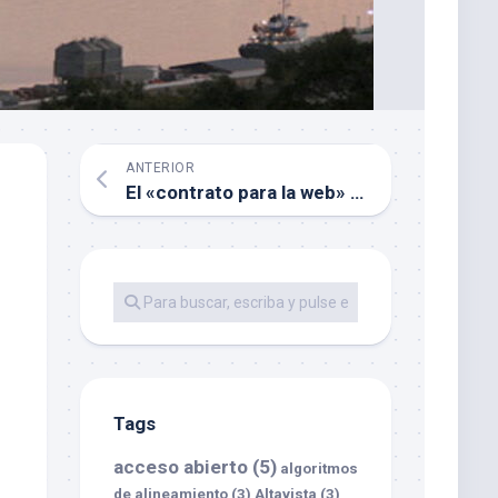
ANTERIOR
El «contrato para la web» de Berners-Lee
Tags
acceso abierto
(5)
algoritmos
de alineamiento
(3)
Altavista
(3)