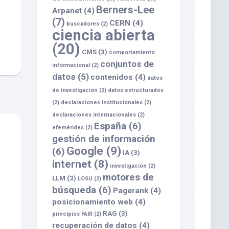
Berners-Lee
Arpanet
(4)
(7)
CERN
(4)
buscadores
(2)
ciencia abierta
(20)
CMS
(3)
comportamiento
conjuntos de
informacional
(2)
datos
(5)
contenidos
(4)
datos
de investigación
(2)
datos estructurados
(2)
declaraciones institucionales
(2)
declaraciones internacionales
(2)
España
(6)
efemérides
(2)
gestión de información
Google
(9)
(6)
IA
(3)
internet
(8)
investigación
(2)
motores de
LLM
(3)
LOSU
(2)
búsqueda
(6)
Pagerank
(4)
posicionamiento web
(4)
RAG
(3)
principios FAIR
(2)
recuperación de datos
(4)