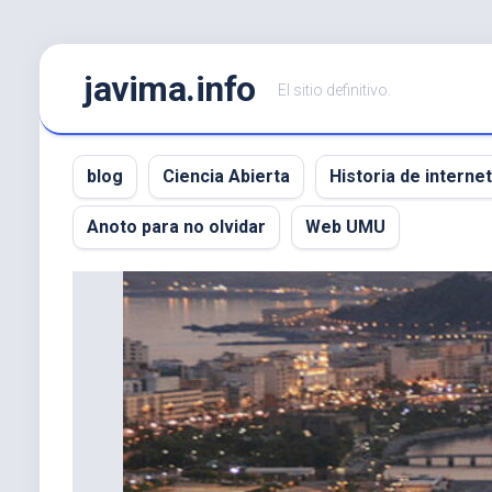
Saltar
javima.info
al
El sitio definitivo.
contenido
blog
Ciencia Abierta
Historia de internet
Anoto para no olvidar
Web UMU