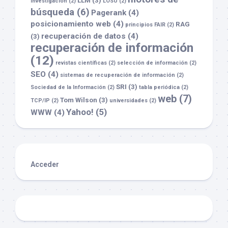
LLM
(3)
investigación
(2)
LOSU
(2)
búsqueda
(6)
Pagerank
(4)
posicionamiento web
(4)
RAG
principios FAIR
(2)
recuperación de datos
(4)
(3)
recuperación de información
(12)
revistas científicas
(2)
selección de información
(2)
SEO
(4)
sistemas de recuperación de información
(2)
SRI
(3)
Sociedad de la Información
(2)
tabla periódica
(2)
web
(7)
Tom Wilson
(3)
TCP/IP
(2)
universidades
(2)
Yahoo!
(5)
WWW
(4)
Acceder