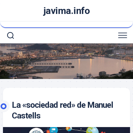
Saltar
javima.info
al
contenido
La «sociedad red» de Manuel
Castells