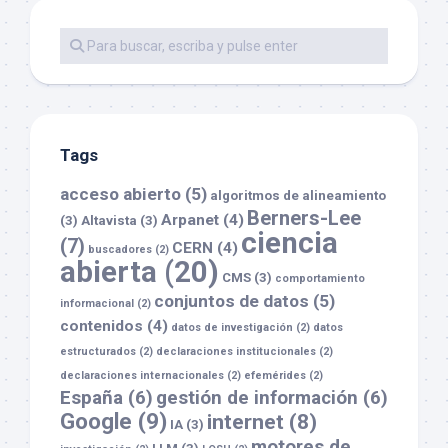
Tags
acceso abierto
(5)
algoritmos de alineamiento
Berners-Lee
Arpanet
(4)
(3)
Altavista
(3)
ciencia
(7)
CERN
(4)
buscadores
(2)
abierta
(20)
CMS
(3)
comportamiento
conjuntos de datos
(5)
informacional
(2)
contenidos
(4)
datos de investigación
(2)
datos
estructurados
(2)
declaraciones institucionales
(2)
declaraciones internacionales
(2)
efemérides
(2)
España
(6)
gestión de información
(6)
Google
(9)
internet
(8)
IA
(3)
motores de