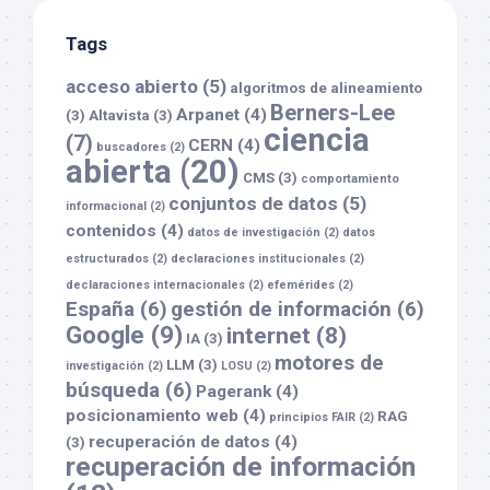
Tags
acceso abierto
(5)
algoritmos de alineamiento
Berners-Lee
Arpanet
(4)
(3)
Altavista
(3)
ciencia
(7)
CERN
(4)
buscadores
(2)
abierta
(20)
CMS
(3)
comportamiento
conjuntos de datos
(5)
informacional
(2)
contenidos
(4)
datos de investigación
(2)
datos
estructurados
(2)
declaraciones institucionales
(2)
declaraciones internacionales
(2)
efemérides
(2)
España
(6)
gestión de información
(6)
Google
(9)
internet
(8)
IA
(3)
motores de
LLM
(3)
investigación
(2)
LOSU
(2)
búsqueda
(6)
Pagerank
(4)
posicionamiento web
(4)
RAG
principios FAIR
(2)
recuperación de datos
(4)
(3)
recuperación de información