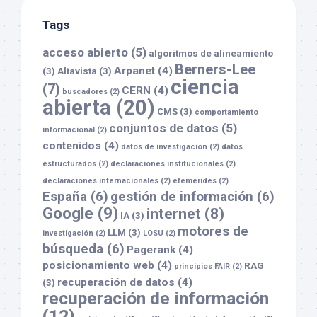
Tags
acceso abierto
(5)
algoritmos de alineamiento
Berners-Lee
Arpanet
(4)
(3)
Altavista
(3)
ciencia
(7)
CERN
(4)
buscadores
(2)
abierta
(20)
CMS
(3)
comportamiento
conjuntos de datos
(5)
informacional
(2)
contenidos
(4)
datos de investigación
(2)
datos
estructurados
(2)
declaraciones institucionales
(2)
declaraciones internacionales
(2)
efemérides
(2)
España
(6)
gestión de información
(6)
Google
(9)
internet
(8)
IA
(3)
motores de
LLM
(3)
investigación
(2)
LOSU
(2)
búsqueda
(6)
Pagerank
(4)
posicionamiento web
(4)
RAG
principios FAIR
(2)
recuperación de datos
(4)
(3)
recuperación de información
(12)