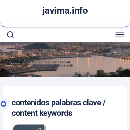
Saltar
javima.info
al
contenido
contenidos palabras clave /
content keywords