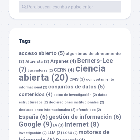
Tags
acceso abierto
(5)
algoritmos de alineamiento
Berners-Lee
Arpanet
(4)
(3)
Altavista
(3)
ciencia
(7)
CERN
(4)
buscadores
(2)
abierta
(20)
CMS
(3)
comportamiento
conjuntos de datos
(5)
informacional
(2)
contenidos
(4)
datos de investigación
(2)
datos
estructurados
(2)
declaraciones institucionales
(2)
declaraciones internacionales
(2)
efemérides
(2)
España
(6)
gestión de información
(6)
Google
(9)
internet
(8)
IA
(3)
motores de
LLM
(3)
investigación
(2)
LOSU
(2)
búsqueda
(6)