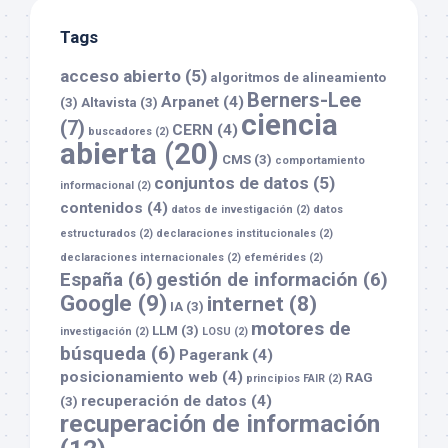
Tags
acceso abierto
(5)
algoritmos de alineamiento
Berners-Lee
Arpanet
(4)
(3)
Altavista
(3)
ciencia
(7)
CERN
(4)
buscadores
(2)
abierta
(20)
CMS
(3)
comportamiento
conjuntos de datos
(5)
informacional
(2)
contenidos
(4)
datos de investigación
(2)
datos
estructurados
(2)
declaraciones institucionales
(2)
declaraciones internacionales
(2)
efemérides
(2)
España
(6)
gestión de información
(6)
Google
(9)
internet
(8)
IA
(3)
motores de
LLM
(3)
investigación
(2)
LOSU
(2)
búsqueda
(6)
Pagerank
(4)
posicionamiento web
(4)
RAG
principios FAIR
(2)
recuperación de datos
(4)
(3)
recuperación de información