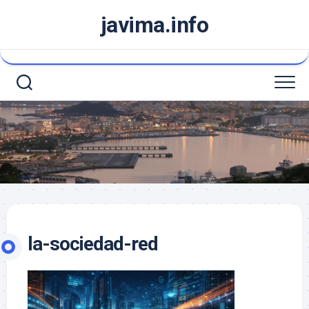
Saltar
javima.info
al
contenido
la-sociedad-red