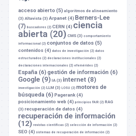
acceso abierto
(5)
algoritmos de alineamiento
Berners-Lee
Arpanet
(4)
(3)
Altavista
(3)
ciencia
(7)
CERN
(4)
buscadores
(2)
abierta
(20)
CMS
(3)
comportamiento
conjuntos de datos
(5)
informacional
(2)
contenidos
(4)
datos de investigación
(2)
datos
estructurados
(2)
declaraciones institucionales
(2)
declaraciones internacionales
(2)
efemérides
(2)
España
(6)
gestión de información
(6)
Google
(9)
internet
(8)
IA
(3)
motores de
LLM
(3)
investigación
(2)
LOSU
(2)
búsqueda
(6)
Pagerank
(4)
posicionamiento web
(4)
RAG
principios FAIR
(2)
recuperación de datos
(4)
(3)
recuperación de información
(12)
revistas científicas
(2)
selección de información
(2)
SEO
(4)
sistemas de recuperación de información
(2)