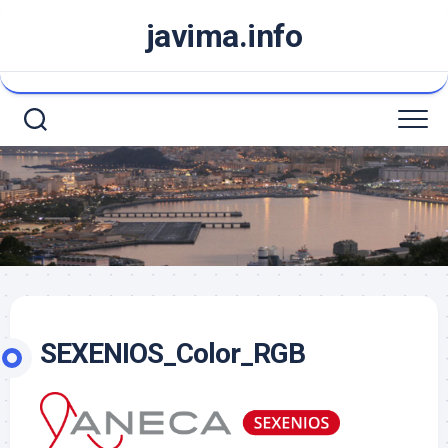
Saltar
javima.info
al
contenido
SEXENIOS_Color_RGB